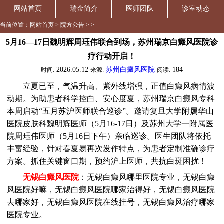
网站首页
瑞金简介
医师团队
诊室动态
当前位置：
网站首页
>
院方公告
> >
5月16—17日魏明辉周珏伟联合到场，苏州瑞京白癜风医院诊
疗行动开启！
2026.05.12
苏州白癜风医院
184
时间:
来源:
阅读:
立夏已至，气温升高、紫外线增强，正值白癜风病情波
动期。为助患者科学控白、安心度夏，苏州瑞京白癜风专科
本周启动“五月苏沪医师联合巡诊”。邀请复旦大学附属华山
医院皮肤科魏明辉医师（5月16-17日）及苏州大学一附属医
院周珏伟医师（5月16日下午）亲临巡诊。医生团队将依托
丰富经验，针对春夏易再次发作特点，为患者定制准确诊疗
方案。抓住关键窗口期，预约沪上医师，共抗白斑困扰！
无锡白癜风医院
：无锡白癜风哪里医院专业，无锡白癜
风医院好嘛，无锡白癜风医院哪家治得好，无锡白癜风医院
去哪家好，无锡白癜风医院在线挂号，无锡白癜风治疗哪家
医院专业。