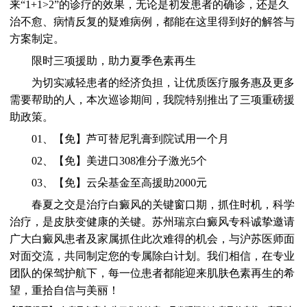
来“1+1>2”的诊疗的效果，无论是初发患者的确诊，还是久
治不愈、病情反复的疑难病例，都能在这里得到好的解答与
方案制定。
限时三项援助，助力夏季色素再生
为切实减轻患者的经济负担，让优质医疗服务惠及更多
需要帮助的人，本次巡诊期间，我院特别推出了三项重磅援
助政策。
01、【免】芦可替尼乳膏到院试用一个月
02、【免】美进口308准分子激光5个
03、【免】云朵基金至高援助2000元
春夏之交是治疗白癜风的关键窗口期，抓住时机，科学
治疗，是皮肤变健康的关键。苏州瑞京白癜风专科诚挚邀请
广大白癜风患者及家属抓住此次难得的机会，与沪苏医师面
对面交流，共同制定您的专属除白计划。我们相信，在专业
团队的保驾护航下，每一位患者都能迎来肌肤色素再生的希
望，重拾自信与美丽！