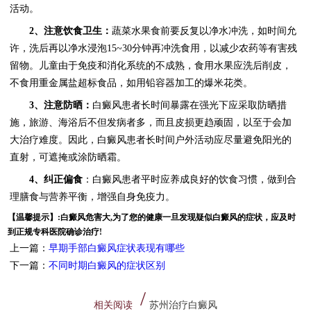
活动。
2、注意饮食卫生：
蔬菜水果食前要反复以净水冲洗，如时间允
许，洗后再以净水浸泡15~30分钟再冲洗食用，以减少农药等有害残
留物。儿童由于免疫和消化系统的不成熟，食用水果应洗后削皮，
不食用重金属盐超标食品，如用铅容器加工的爆米花类。
3、注意防晒：
白癜风患者长时间暴露在强光下应采取防晒措
施，旅游、海浴后不但发病者多，而且皮损更趋顽固，以至于会加
大治疗难度。因此，白癜风患者长时间户外活动应尽量避免阳光的
直射，可遮掩或涂防晒霜。
4、纠正偏食
：白癜风患者平时应养成良好的饮食习惯，做到合
理膳食与营养平衡，增强自身免疫力。
【温馨提示】:白癜风危害大,为了您的健康一旦发现疑似白癜风的症状，应及时
到正规专科医院确诊治疗!
上一篇：
早期手部白癜风症状表现有哪些
下一篇：
不同时期白癜风的症状区别
相关阅读
苏州治疗白癜风