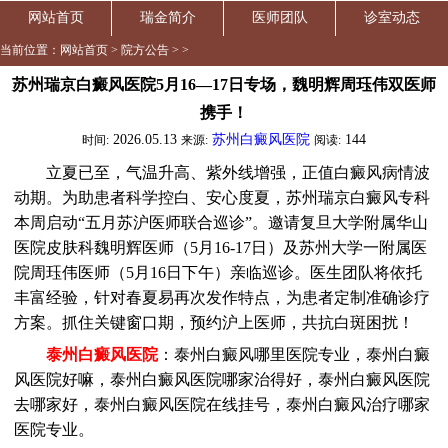
网站首页
瑞金简介
医师团队
诊室动态
当前位置：
网站首页
>
院方公告
> >
苏州瑞京白癜风医院5月16—17日专场，魏明辉周珏伟双医师
携手！
2026.05.13
苏州白癜风医院
144
时间:
来源:
阅读:
立夏已至，气温升高、紫外线增强，正值白癜风病情波
动期。为助患者科学控白、安心度夏，苏州瑞京白癜风专科
本周启动“五月苏沪医师联合巡诊”。邀请复旦大学附属华山
医院皮肤科魏明辉医师（5月16-17日）及苏州大学一附属医
院周珏伟医师（5月16日下午）亲临巡诊。医生团队将依托
丰富经验，针对春夏易再次发作特点，为患者定制准确诊疗
方案。抓住关键窗口期，预约沪上医师，共抗白斑困扰！
泰州白癜风医院
：泰州白癜风哪里医院专业，泰州白癜
风医院好嘛，泰州白癜风医院哪家治得好，泰州白癜风医院
去哪家好，泰州白癜风医院在线挂号，泰州白癜风治疗哪家
医院专业。