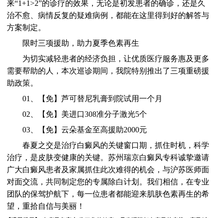
来“1+1>2”的诊疗的效果，无论是初发患者的确诊，还是久
治不愈、病情反复的疑难病例，都能在这里得到好的解答与
方案制定。
限时三项援助，助力夏季色素再生
为切实减轻患者的经济负担，让优质医疗服务惠及更多
需要帮助的人，本次巡诊期间，我院特别推出了三项重磅援
助政策。
01、【免】芦可替尼乳膏到院试用一个月
02、【免】美进口308准分子激光5个
03、【免】云朵基金至高援助2000元
春夏之交是治疗白癜风的关键窗口期，抓住时机，科学
治疗，是皮肤变健康的关键。苏州瑞京白癜风专科诚挚邀请
广大白癜风患者及家属抓住此次难得的机会，与沪苏医师面
对面交流，共同制定您的专属除白计划。我们相信，在专业
团队的保驾护航下，每一位患者都能迎来肌肤色素再生的希
望，重拾自信与美丽！