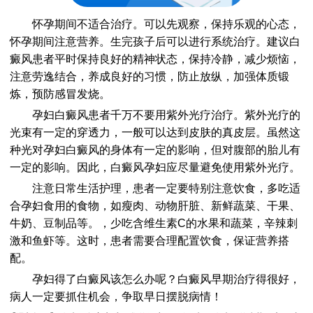
怀孕期间不适合治疗。可以先观察，保持乐观的心态，
怀孕期间注意营养。生完孩子后可以进行系统治疗。建议白
癜风患者平时保持良好的精神状态，保持冷静，减少烦恼，
注意劳逸结合，养成良好的习惯，防止放纵，加强体质锻
炼，预防感冒发烧。
孕妇白癜风患者千万不要用紫外光疗治疗。紫外光疗的
光束有一定的穿透力，一般可以达到皮肤的真皮层。虽然这
种光对孕妇白癜风的身体有一定的影响，但对腹部的胎儿有
一定的影响。因此，白癜风孕妇应尽量避免使用紫外光疗。
注意日常生活护理，患者一定要特别注意饮食，多吃适
合孕妇食用的食物，如瘦肉、动物肝脏、新鲜蔬菜、干果、
牛奶、豆制品等。，少吃含维生素C的水果和蔬菜，辛辣刺
激和鱼虾等。这时，患者需要合理配置饮食，保证营养搭
配。
孕妇得了白癜风该怎么办呢？白癜风早期治疗得很好，
病人一定要抓住机会，争取早日摆脱病情！