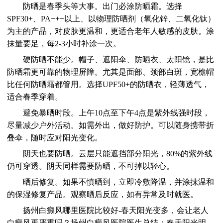
防晒是春季头等大事。出门必涂防晒霜。选择
SPF30+、PA+++以上、以物理防晒剂（氧化锌、二氧化钛）
为主的产品，对皮肤更温和，更适合老年人敏感的皮肤。涂
抹量要足，每2-3小时补涂一次。
硬防晒不能少。帽子、遮阳伞、防晒衣、太阳镜，是比
防晒霜更可靠的物理屏障。尤其是面部、颈部白斑，宽檐帽
比任何防晒霜都管用。选择UPF50+的防晒衣，轻薄透气，
适合春季穿着。
避免暴晒时段。上午10点至下午4点是紫外线强时段，
尽量减少户外活动。如需外出，做好防护。可以随身携带折
叠伞，随时应对阳光变化。
阴天也要防晒。云层只能遮挡部分阳光，80%的紫外线
仍可穿透。阴天同样需要防晒，不可掉以轻心。
晒后修复。如果不慎晒到，立即冷敷降温，并涂抹温和
的保湿修复产品。观察晒后反应，如有异常及时就医。
扬州白癜风哪里医院比较好-春天阳光变多，会让老人
白癜风更严重吗？扬州白癜风医院医生总结：春天阳光明