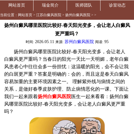
网站首页
瑞金简介
医师团队
诊室动态
当前位置：
网站首页
>
江苏白癜风医院
>
扬州白癜风医院
> >
扬州白癜风哪里医院比较好-春天阳光变多，会让老人白癜风
更严重吗？
2026.05.11
苏州白癜风医院
95
时间:
来源:
阅读:
扬州白癜风哪里医院比较好-春天阳光变多，会让老人
白癜风更严重吗？当春日的阳光一天比一天明媚，老年白癜
风患者心中往往会多一份担忧：这温暖的阳光，会不会让我
的白斑更严重？答案是明确的：会的，而且这是春天白癜风
容易加重的主要环境因素之一。 理解紫外线与病情之间的
关系，是做好春季皮肤护理、防止病情恶化的一课。下面让
我们一起来跟着
扬州白癜风医院
医生一起来看看：扬州白癜
风哪里医院比较好-春天阳光变多，会让老人白癜风更严重
吗？